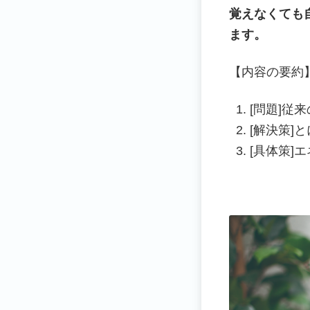
覚えなくても
ます。
【内容の要約
[問題]従
[解決策]
[具体策]