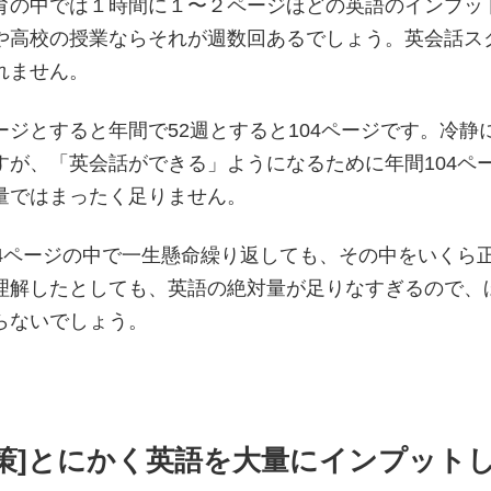
育の中では１時間に１〜２ページほどの英語のインプッ
や高校の授業ならそれが週数回あるでしょう。英会話ス
れません。
ージとすると年間で52週とすると104ページです。冷静
すが、「英会話ができる」ようになるために年間104ペ
量ではまったく足りません。
04ページの中で一生懸命繰り返しても、その中をいくら
理解したとしても、英語の絶対量が足りなすぎるので、
らないでしょう。
解決策]とにかく英語を大量にインプット