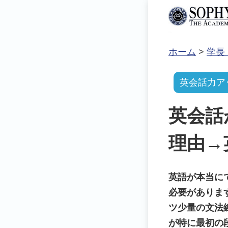
ホーム
>
学長
英会話力ア
英会話
理由→
英語が本当に
必要がありま
ツ少量の文法
が特に最初の