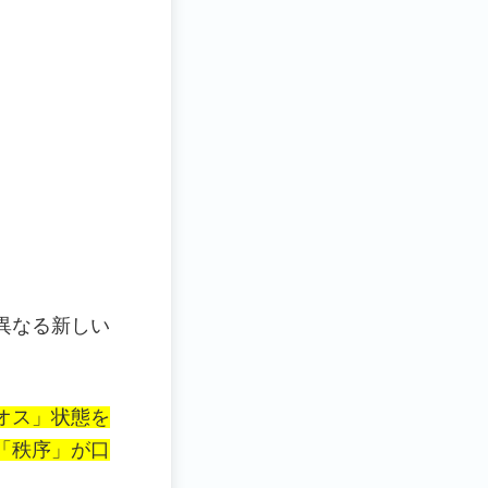
異なる新しい
オス」状態を
「秩序」が口