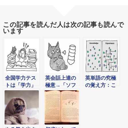
この記事を読んだ人は次の記事も読んで
います
全国学力テス
英会話上達の
英単語の究極
トは「学力」
極意→「ソフ
の覚え方：こ
を調べられて
ィー・メソッ
れまでどんな
いない、と思
ド」とはどん
英単語記憶法
う３つの理由
なものなの
もうまく行か
か？
なかった方へ