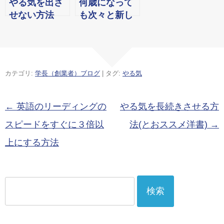
やる気を出さ
何歳になって
せない方法
も次々と新し
い能力を身に
つける方法
カテゴリ:
学長（創業者）ブログ
| タグ:
やる気
投稿ナビゲーション
←
英語のリーディングの
やる気を長続きさせる方
スピードをすぐに３倍以
法(とおススメ洋書)
→
上にする方法
検
索: