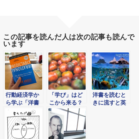
この記事を読んだ人は次の記事も読んで
います
行動経済学か
「学び」はど
洋書を読むと
ら学ぶ「洋書
こから来る？
きに流すと英
を使って自分
語学習の効果
の成長を促進
が上がりそう
させる方法」
な、夏のおす
→プライミン
すめBGM５選