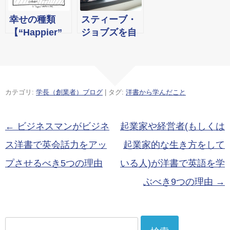
グ効果の利用
幸せの種類
スティーブ・
【“Happier”
ジョブズを自
を読んでの考
分の会議に呼
察】
ぶ方法
カテゴリ:
学長（創業者）ブログ
| タグ:
洋書から学んだこと
投稿ナビゲーション
←
ビジネスマンがビジネ
起業家や経営者(もしくは
ス洋書で英会話力をアッ
起業家的な生き方をして
プさせるべき5つの理由
いる人)が洋書で英語を学
ぶべき9つの理由
→
検