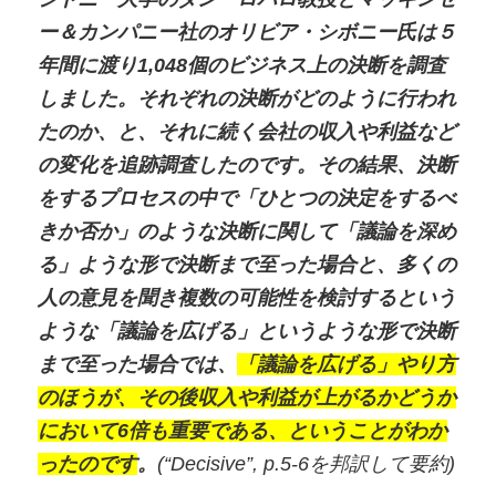
ー＆カンパニー社のオリビア・シボニー氏は５
年間に渡り1,048個のビジネス上の決断を調査
しました。それぞれの決断がどのように行われ
たのか、と、それに続く会社の収入や利益など
の変化を追跡調査したのです。その結果、決断
をするプロセスの中で「ひとつの決定をするべ
きか否か」のような決断に関して「議論を深め
る」ような形で決断まで至った場合と、多くの
人の意見を聞き複数の可能性を検討するという
ような「議論を広げる」というような形で決断
まで至った場合では、
「議論を広げる」やり方
のほうが、その後収入や利益が上がるかどうか
において6倍も重要である、ということがわか
ったのです
。
(“Decisive”, p.5-6を邦訳して要約)