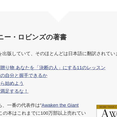
ニー・ロビンズの著書
を出版していて、そのほとんどは日本語に翻訳されてい
贈り物 あなたを「決断の人」にする11のレッスン
まの自分と握手できるか
から始めよう
で満足するな！
ち、一番の代表作は”
Awaken the Giant
この本はこれまでに100万部以上売れてい