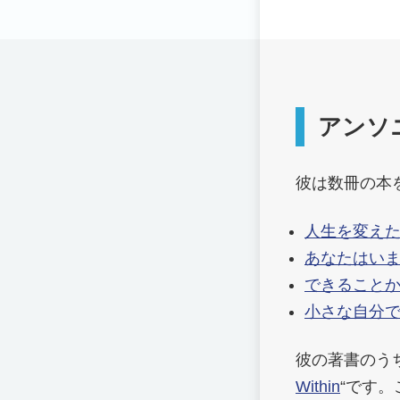
アンソ
彼は数冊の本
人生を変えた
あなたはい
できること
小さな自分
彼の著書のう
Within
“です。