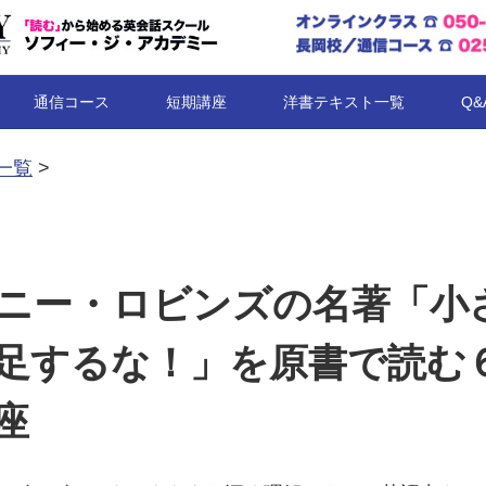
コンテンツへ移動
通信コース
短期講座
洋書テキスト一覧
Q&
一覧
>
ニー・ロビンズの名著「小
足するな！」を原書で読む
座