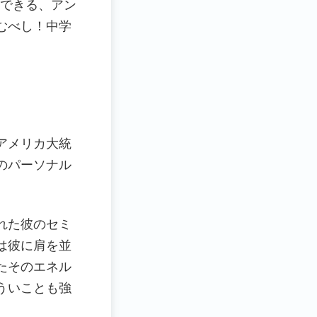
Pできる、アン
むべし！中学
アメリカ大統
のパーソナル
れた彼のセミ
は彼に肩を並
たそのエネル
ういことも強