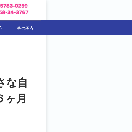
A
学校案内
さな自
６ヶ月