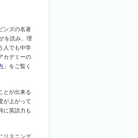
ビンズの名著
n
“を読み、理
う人でも中学
アカデミーの
内
」をご覧く
ことが出来る
度が上がって
時に英語力も
にリスニング