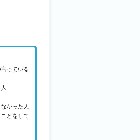
の言っている
る人
出なかった人
うことをして