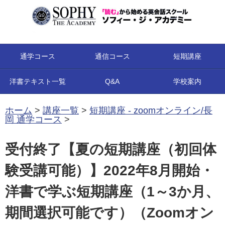
コンテンツへ移動
通学コース
通信コース
短期講座
洋書テキスト一覧
Q&A
学校案内
ホーム
>
講座一覧
>
短期講座 - zoomオンライン/長
岡 通学コース
>
受付終了【夏の短期講座（初回体
験受講可能）】2022年8月開始・
洋書で学ぶ短期講座（1～3か月、
期間選択可能です）（Zoomオン