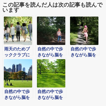
この記事を読んだ人は次の記事も読んで
います
雨天のためブ
自然の中で歩
自然の中で歩
ッククラブに
きながら脳を
きながら脳を
変更しまし
活性化！ソフ
活性化！第２
た：自然の中
ィー・ザ・ウ
回ソフィー・
で歩きながら
ォーキングブ
ザ・ウォーキ
脳を活性化！
ッククラブ
ングブックク
2023年10月9
ラブ
日(月祝)第9回
自然の中で歩
自然の中で歩
ソフィー・
きながら脳を
きながら脳を
ザ・ウォーキ
活性化！第4回
活性化！2022