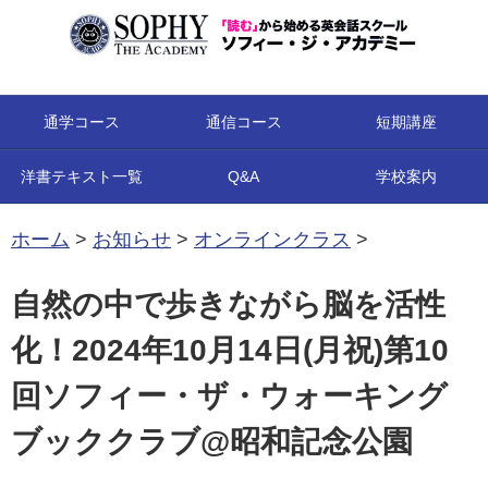
コンテンツへ移動
通学コース
通信コース
短期講座
洋書テキスト一覧
Q&A
学校案内
ホーム
>
お知らせ
>
オンラインクラス
>
自然の中で歩きながら脳を活性
化！2024年10月14日(月祝)第10
回ソフィー・ザ・ウォーキング
ブッククラブ@昭和記念公園