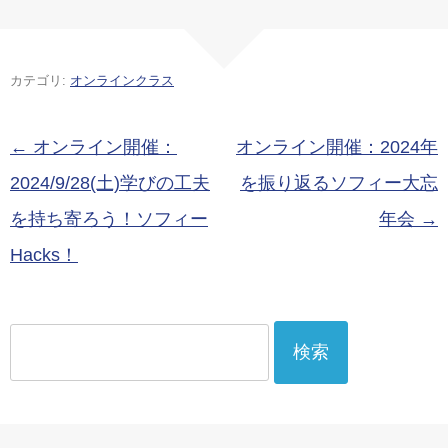
ングブックク
ソフィー・
年10月10日(月
ラブ@昭和記
ザ・ウォーキ
祝)第7回ソフ
念公園
ングブックク
ィー・ザ・ウ
カテゴリ:
オンラインクラス
ラブ
ォーキングブ
ッククラブ
投稿ナビゲーション
←
オンライン開催：
オンライン開催：2024年
2024/9/28(土)学びの工夫
を振り返るソフィー大忘
を持ち寄ろう！ソフィー
年会
→
Hacks！
検
索: