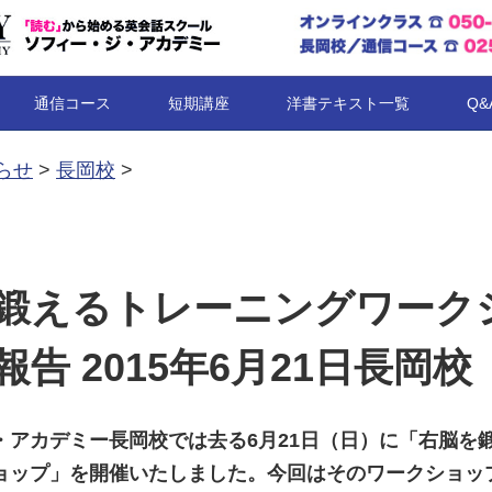
コンテンツへ移動
通信コース
短期講座
洋書テキスト一覧
Q&
らせ
>
長岡校
>
鍛えるトレーニングワーク
告 2015年6月21日長岡校
・アカデミー長岡校では去る6月
21
日（日）に「右脳を
ョップ」を開催いたしました。今回はそのワークショッ