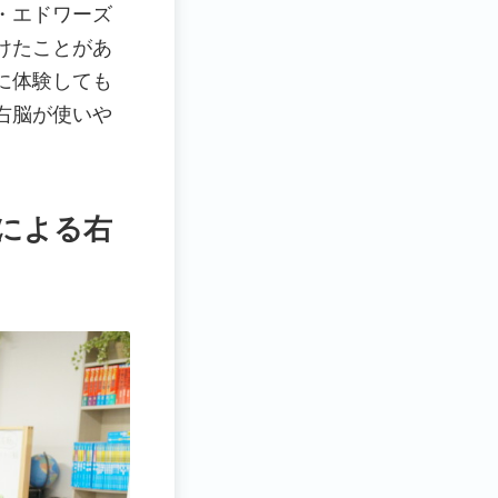
・エドワーズ
けたことがあ
に体験しても
右脳が使いや
による右