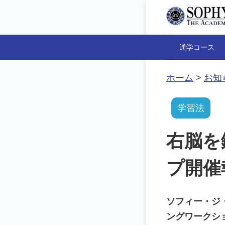
通学コース
ホーム
>
お知
学習法
右脳を
プ開催報
ソフィー・ジ
ングワークシ