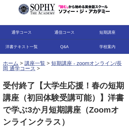
コンテンツへ移動
通学コース
通信コース
短期講座
洋書テキスト一覧
Q&A
学校案内
ホーム
>
講座一覧
>
短期講座 - zoomオンライン/長
岡 通学コース
>
受付終了【大学生応援！春の短期
講座（初回体験受講可能）】洋書
で学ぶ3か月短期講座（Zoomオ
ンラインクラス）