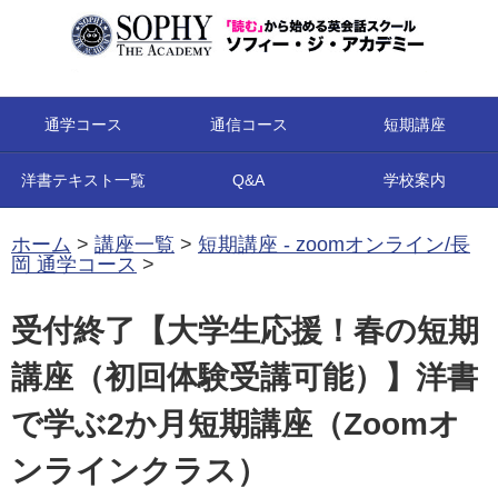
コンテンツへ移動
通学コース
通信コース
短期講座
洋書テキスト一覧
Q&A
学校案内
ホーム
>
講座一覧
>
短期講座 - zoomオンライン/長
岡 通学コース
>
受付終了【大学生応援！春の短期
講座（初回体験受講可能）】洋書
で学ぶ2か月短期講座（Zoomオ
ンラインクラス）