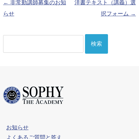
投稿ナビゲーション
←
非常勤講師募集のお知
洋書テキスト（講義）選
らせ
択フォーム
→
検
索:
お知らせ
よくあるご質問と答え