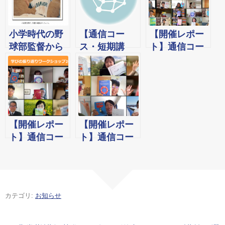
小学時代の野
【通信コー
【開催レポー
球部監督から
ス・短期講
ト】通信コー
学んだこと。
座】スタート
ス『オンライ
そして英語学
ダッシュ面
ン学習会』祝
習と仕事、に
談・学習フォ
☆1周年です！
ついて。
ローミニ面談
予約専用ペー
ジ
【開催レポー
【開催レポー
ト】通信コー
ト】通信コー
ス『学びの振
ス『学びの振
り返りワーク
り返りワーク
ショップ
ショップ
2022!』
2023!』
カテゴリ:
お知らせ