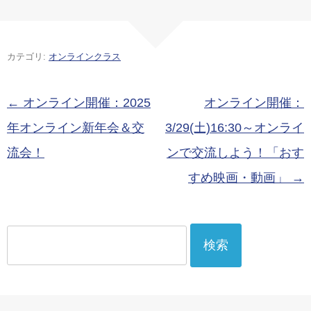
恵比寿校・現
恵比寿校・現
恵比寿校・現
第2回初心者
心者sClassリ
オンライン開
オンライン開
オンライン開
sClassリニュ
ニューアル
講）
講）
講）
ーアル版・実
版・実験クラ
カテゴリ:
オンラインクラス
験クラス（通
ス（通学コー
学コース恵比
ス恵比寿校・
寿校・現オン
現オンライン
投稿ナビゲーション
←
オンライン開催：2025
オンライン開催：
ライン開講）
開講）
年オンライン新年会＆交
3/29(土)16:30～オンライ
流会！
ンで交流しよう！「おす
すめ映画・動画」
→
検
索: