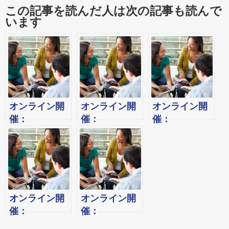
この記事を読んだ人は次の記事も読んで
います
オンライン開
オンライン開
オンライン開
催：
催：
催：
2024/8/3(土)英
2024/2/10(土)
2023/11/18(土)
会話初心者の
英会話初心者
英会話初心者
ための「英語
のための「英
のための「英
でマスターマ
語でマスター
語でマスター
インディン
マインディン
マインディン
グ・ワークシ
グ・ワークシ
グ・ワークシ
オンライン開
オンライン開
ョップ！」
ョップ！」
ョップ！」
催：
催：
（通学コース
（通学コース
（通学コース
2023/9/16(土)
2023/8/5(土)初