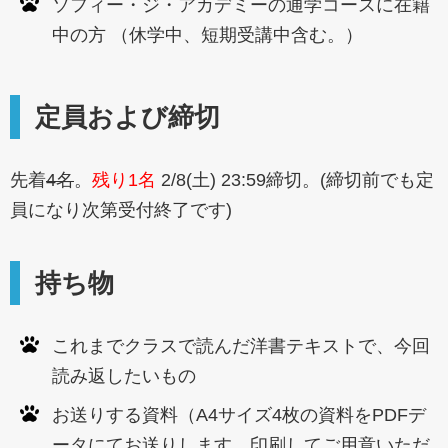
ソフィー・ジ・アカデミーの通学コースに在籍
中の方 （休学中、短期受講中含む。）
定員および締切
先着
4名
。
残り1名
2/8(土) 23:59締切。(締切前でも定
員になり次第受付終了です)
持ち物
これまでクラスで読んだ洋書テキストで、今回
読み返したいもの
お送りする資料（A4サイズ4枚の資料をPDFデ
ータにてお送りします。印刷してご用意いただ