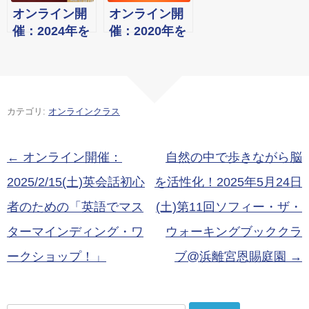
交流会
オンライン開
オンライン開
催：2024年を
催：2020年を
振り返るソフ
振り返るソフ
ィー大忘年会
ィー大忘年会
カテゴリ:
オンラインクラス
投稿ナビゲーション
←
オンライン開催：
自然の中で歩きながら脳
2025/2/15(土)英会話初心
を活性化！2025年5月24日
者のための「英語でマス
(土)第11回ソフィー・ザ・
ターマインディング・ワ
ウォーキングブッククラ
ークショップ！」
ブ@浜離宮恩賜庭園
→