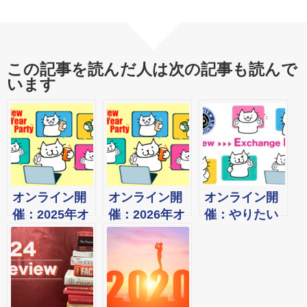
この記事を読んだ人は次の記事も読んで
います
オンライン開
オンライン開
オンライン開
催：2025年オ
催：2026年オ
催：やりたい
ンライン新年
ンライン新年
こと100リスト
会＆交流会！
会＆交流会！
半年＆2026年
目標四半期振
り返り会→実
現に向けての