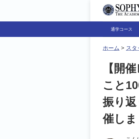
通学コース
ホーム
>
スタ
【開催レ
こと1
振り返
催しま