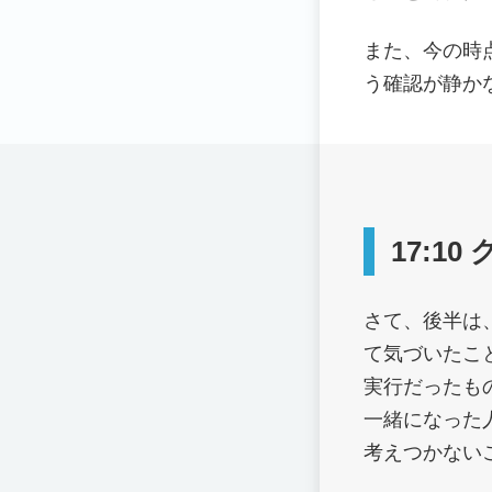
また、今の時
う確認が静か
17:1
さて、後半は
て気づいたこ
実行だったも
一緒になった
考えつかない