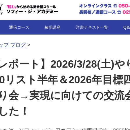
コンテンツへ移動
通信コース
短期講座
洋書テキスト一覧
Q&
ッフ ブログ
>
ポート】2026/3/28(土)
00リスト半年＆2026年目標
り会→実現に向けての交流
した！