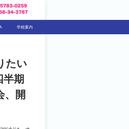
A
学校案内
やりたい
四半期
会、開