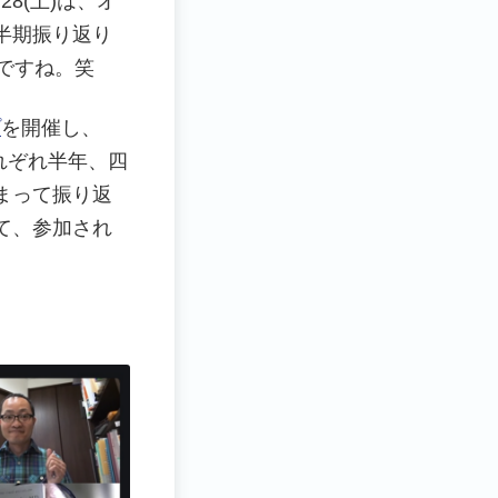
8(土)は、オ
四半期振り返り
ですね。笑
プ
を開催し、
れぞれ半年、四
まって振り返
て、参加され