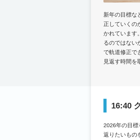
新年の目標な
正していくの
かれています
るのではない
で軌道修正で
見返す時間を
16:4
2026年の目
返りたいもの