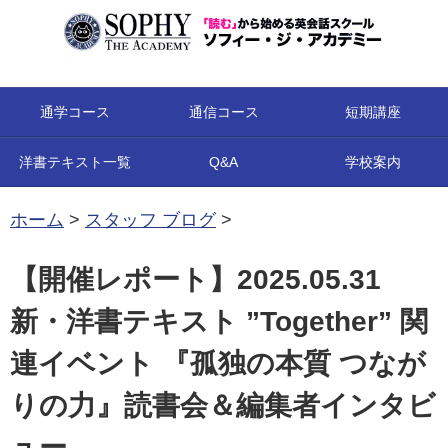
コンテンツへ移動
通学コース
通信コース
短期講座
洋書テキスト一覧
Q&A
学校案内
ホーム
>
スタッフ ブログ
>
【開催レポート】2025.05.31
新・洋書テキスト ”Together” 関
連イベント 『孤独の本質 つなが
りの力』読書会＆編集者インタビ
ュー