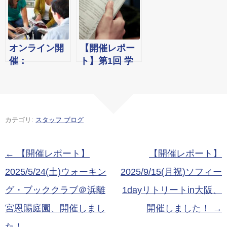
1dayリトリー
グ・ブックク
考えるWS@恵
トin大阪、開
ラブ＠浜離宮
比寿校、
催しました！
恩賜庭園、開
1/18(土)オンラ
催しました！
イン新年会、
オンライン開
【開催レポー
開催しまし
催：
ト】第1回 学
た！
2025/2/15(土)
習ステップス
英会話初心者
を使って一緒
のための「英
に読もう！オ
語でマスター
ンライン学習
カテゴリ:
スタッフ ブログ
マインディン
会 （通信コー
グ・ワークシ
ス）
ョップ！」
投稿ナビゲーション
←
【開催レポート】
【開催レポート】
2025/5/24(土)ウォーキン
2025/9/15(月祝)ソフィー
グ・ブッククラブ＠浜離
1dayリトリートin大阪、
宮恩賜庭園、開催しまし
開催しました！
→
た！