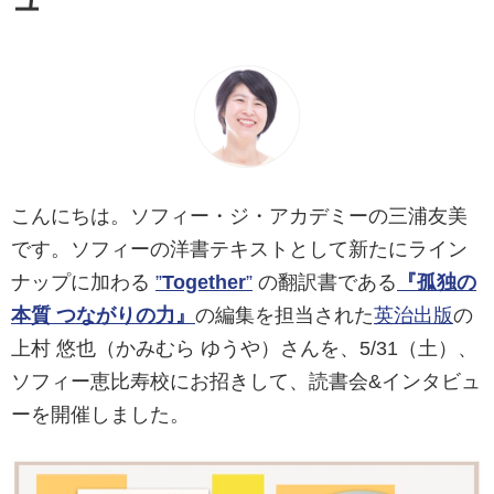
こんにちは。ソフィー・ジ・アカデミーの三浦友美
です。ソフィーの洋書テキストとして新たにライン
ナップに加わる
”
Together
”
の翻訳書である
『孤独の
本質 つながりの力』
の編集を担当された
英治出版
の
上村 悠也（かみむら ゆうや）さんを、5/31（土）、
ソフィー恵比寿校にお招きして、読書会&インタビュ
ーを開催しました。