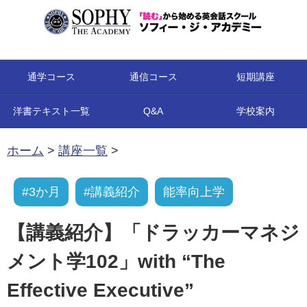
コンテンツへ移動
通学コース
通信コース
短期講座
洋書テキスト一覧
Q&A
学校案内
ホーム
>
講座一覧
>
#3か月
#講義紹介
能率向上学
【講義紹介】「ドラッカーマネジ
メント学102」with “The
Effective Executive”