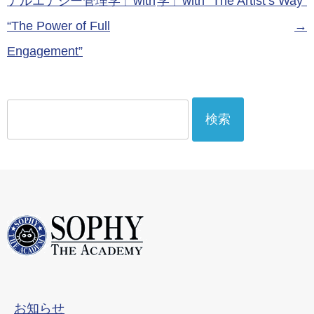
ナルエナジー管理学」with
学」with “The Artist’s Way”
セット＆ビジ
ネスの根幹を
“The Power of Full
→
見直し新しい
Engagement”
アイディアを
得るビジネス
クリエイティ
検
ビティ力UPセ
ット（オンラ
索:
インクラス）
お知らせ