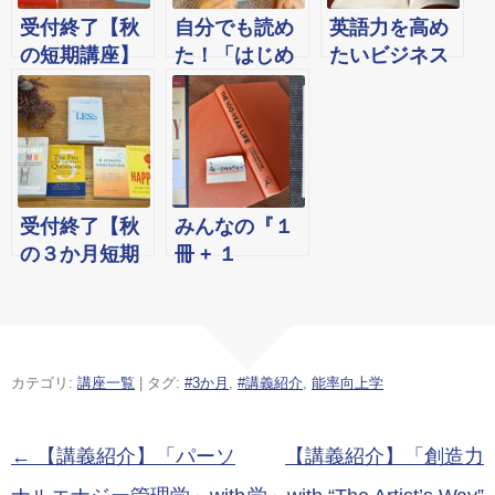
受付終了【秋
自分でも読め
英語力を高め
の短期講座】
た！「はじめ
たいビジネス
良い習慣をつ
ての洋書」ソ
マンのための
くる「習慣
フィー生たち
入門ビジネス
学」& これか
の体験談7選
洋書３選
らの時代の生
き方を考える
「人生デザイ
受付終了【秋
みんなの『１
ン学」＆ドラ
の３か月短期
冊 + １
ッカー『経営
講座】より少
Word』2021
者の条件』の
ない力でより
年！
原書を読む
大きな成果を
「ドラッカー
上げる「能率
カテゴリ:
講座一覧
| タグ:
#3か月
,
#講義紹介
,
能率向上学
経営学」３ヵ
向上学」& 自
月短期講座
分にとっての
（オンライン
幸せを見つけ
投稿ナビゲーション
←
【講義紹介】「パーソ
【講義紹介】「創造力
クラス）
る「幸福学」