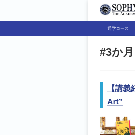
通学コース
#3か月
【講義紹介
Art”