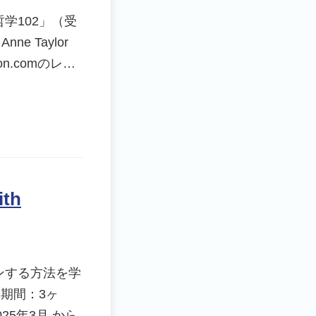
学102」（受
nne Taylor
on.comのレ…
th
ンする方法を学
期間：3ヶ
25年3月 から