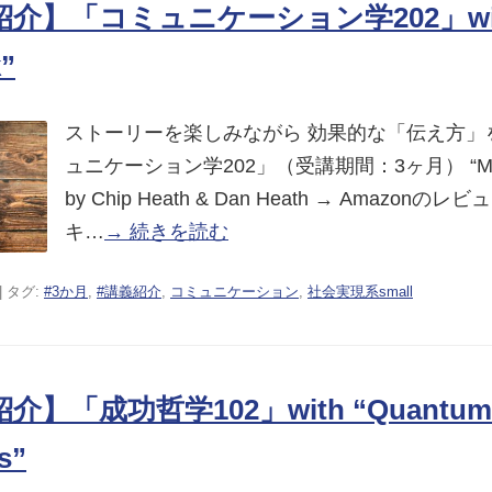
介】「コミュニケーション学202」with
k”
ストーリーを楽しみながら 効果的な「伝え方」
ュニケーション学202」（受講期間：3ヶ月） “Made t
by Chip Heath & Dan Heath → Amazonの
キ…
→ 続きを読む
| タグ:
#3か月
,
#講義紹介
,
コミュニケーション
,
社会実現系small
介】「成功哲学102」with “Quantum
s”