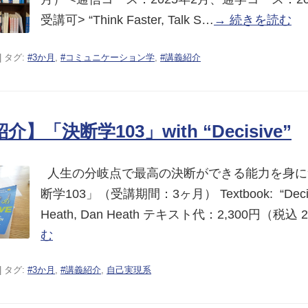
受講可> “Think Faster, Talk S…
→ 続きを読む
| タグ:
#3か月
,
#コミュニケーション学
,
#講義紹介
】「決断学103」with “Decisive”
人生の分岐点で最高の決断ができる能力を身に
断学103」（受講期間：3ヶ月） Textbook: “Decisiv
Heath, Dan Heath テキスト代：2,300円（税込 
む
| タグ:
#3か月
,
#講義紹介
,
自己実現系