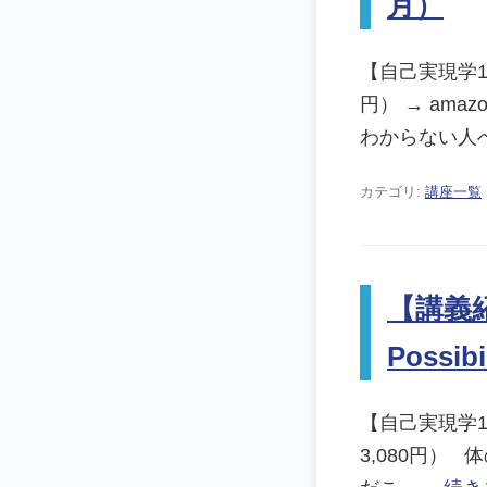
月）
【自己実現学106】
円） → am
わからない人
カテゴリ:
講座一覧
【講義紹介
Possib
【自己実現学105】”
3,080円）