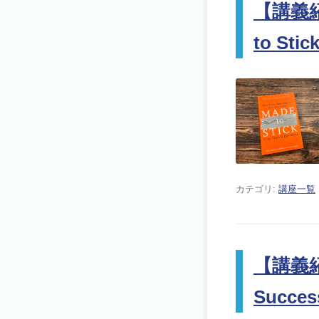
【講義紹
to Stic
カテゴリ:
講座一覧
【講義紹
Succes