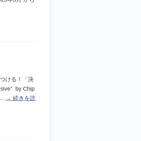
つける！「決
e” by Chip
2…
→ 続きを読