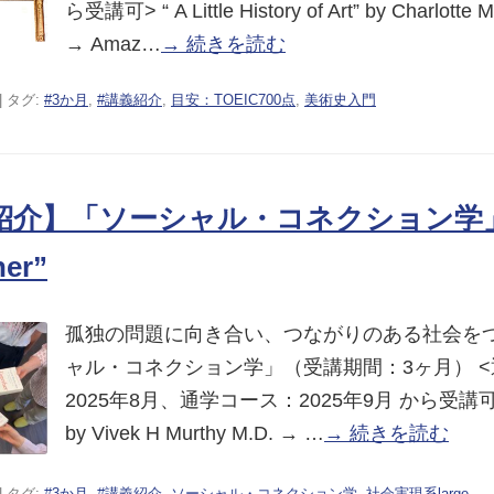
ら受講可> “ A Little History of Art” by Charlotte M
→ Amaz…
→ 続きを読む
| タグ:
#3か月
,
#講義紹介
,
目安：TOEIC700点
,
美術史入門
紹介】「ソーシャル・コネクション学」w
her”
孤独の問題に向き合い、つながりのある社会を
ャル・コネクション学」（受講期間：3ヶ月） 
2025年8月、通学コース：2025年9月 から受講可> “
by Vivek H Murthy M.D. → …
→ 続きを読む
| タグ:
#3か月
,
#講義紹介
,
ソーシャル・コネクション学
,
社会実現系large