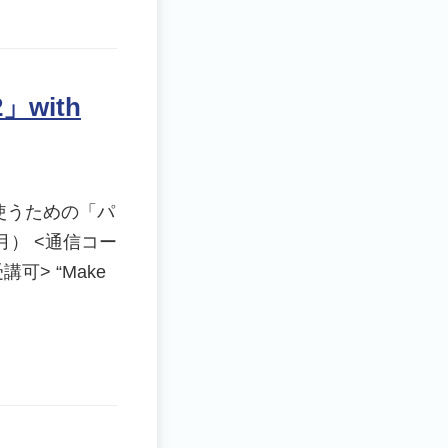
with
使うための「パ
月） <通信コー
可> “Make