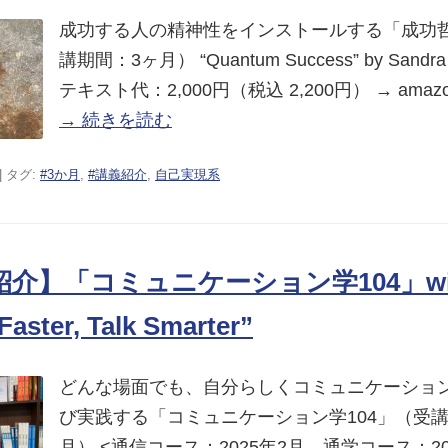
成功する人の精神性をインストールする「成功哲
講期間：3ヶ月） “Quantum Success” by Sandra A
テキスト代：2,000円（税込 2,200円） → amaz
→ 続きを読む
| タグ:
#3か月
,
#講義紹介
,
自己実現系
介】「コミュニケーション学104」wi
Faster, Talk Smarter”
どんな場面でも、自分らしくコミュニケーショ
び実践する「コミュニケーション学104」（受講
月） <通信コース：2025年2月、通学コース：20