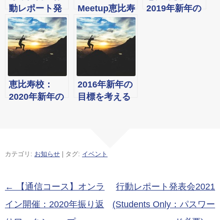
動レポート発
Meetup恵比寿
2019年新年の
表会
校【第5回】テ
目標を考える
ーマ「洋書を
ワークショッ
読んで行動し
プ
たこと」2018
年3月31日(土)
恵比寿校：
2016年新年の
2020年新年の
目標を考える
目標を考える
ワークショッ
ワークショッ
プ@恵比寿校
プ
2016年1月11
日
カテゴリ:
お知らせ
| タグ:
イベント
投稿ナビゲーション
←
【通信コース】オンラ
行動レポート発表会2021
イン開催：2020年振り返
(Students Only：パスワー