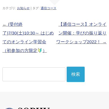
2024!』
ンライン学習
カテゴリ:
お知らせ
| タグ:
通信コース
会 （通信コー
ス）
投稿ナビゲーション
←
(受付終
【通信コース】オンライ
了)7/30(土)10:30～ はじめ
ン開催：学びの振り返り
てのオンライン学習会
ワークショップ2022！
→
（初参加の方限定
）
検
索: