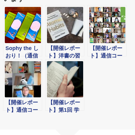
Sophy the し
【開催レポー
【開催レポー
おり！（通信
ト】洋書の習
ト】通信コー
コース）
慣を「アイデ
ス『オンライ
ンティティ」
ン学習会』祝
から考える！
☆1周年です！
オンラインワ
ークショップ
(通信コース)
【開催レポー
【開催レポー
ト】通信コー
ト】第1回 学
ス『学びの振
習ステップス
り返りワーク
を使って一緒
ショップ
に読もう！オ