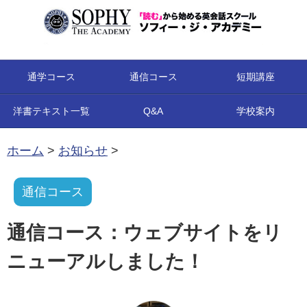
コンテンツへ移動
通学コース
通信コース
短期講座
洋書テキスト一覧
Q&A
学校案内
ホーム
>
お知らせ
>
通信コース
通信コース：ウェブサイトをリ
ニューアルしました！