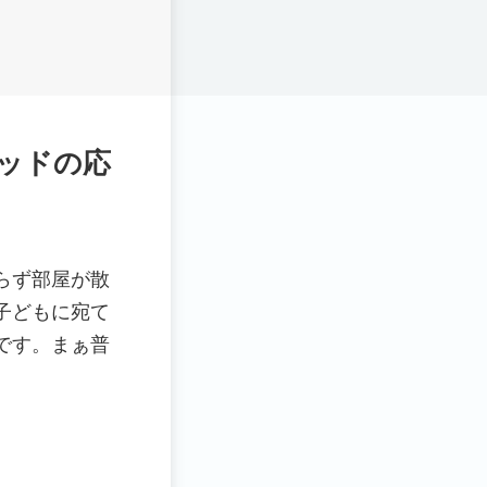
ッドの応
らず部屋が散
子どもに宛て
です。まぁ普