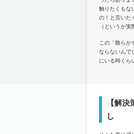
触りたくもな
の！と言いた
（というか実
この「散らか
ならないんで
にいる時くら
【解決
し