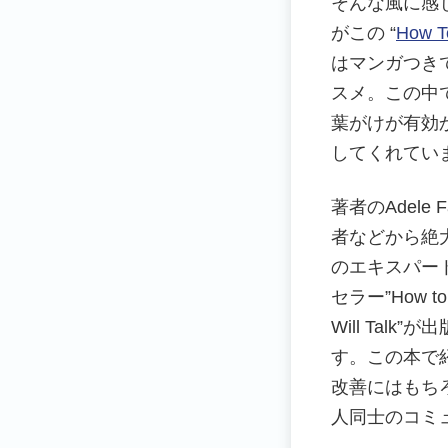
そんな風に感
がこの “
How T
はマンガつき
スメ。この中
葉がけが有効
してくれてい
著者のAdele 
者などから絶
のエキスパー
セラー”How to Ta
Will Ta
す。この本で
改善にはもち
人同士のコミ