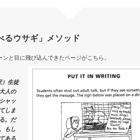
べるウサギ」メソッド
ーンと目に飛び込んできたページがこちら。
訳）生徒
大人の
シャッ
てしま
る。だ
、もし
てある