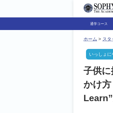
通学コース
ホーム
>
スタ
いっしょに
子供に
かけ方：”
Lear