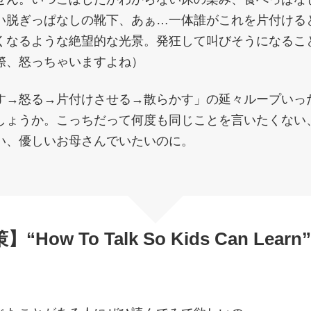
い脱ぎっぱなしの靴下、あぁ…一体誰がこれを片付ける
くなるような絶望的な光景。発狂して叫びそうになるこ
際、怒っちゃいますよね）
す→怒る→片付けさせる→散らかす」の延々ループいっ
しょうか。こっちだって何度も同じことを言いたくない
い、優しいお母さんでいたいのに。
策】
“How To Talk So Kids Can Le