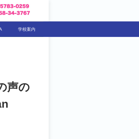
A
学校案内
の声の
an