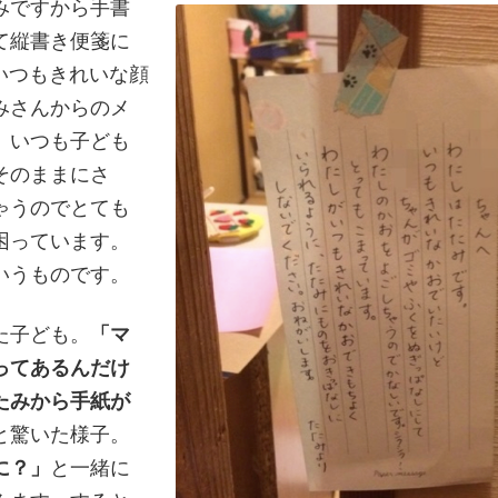
みですから手書
て縦書き便箋に
、いつもきれいな顔
みさんからのメ
。いつも子ども
そのままにさ
ゃうのでとても
困っています。
いうものです。
た子ども。
「マ
ってあるんだけ
たみから手紙が
と驚いた様子。
に？」
と一緒に