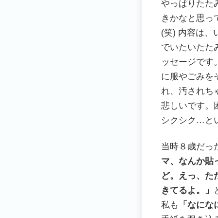
やっぱりたた
きかなと思っ
(笑) 内容は
でいたいたた
ッセージです
に服やごみを
れ、汚されち
悲しいです。
シクシク…と
当時８歳だっ
マ、なんか貼
ど。えっ、た
きてるよ。」
私も
「なにな