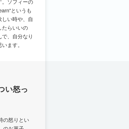
す。ソフィーの
Learn”というも
欲しい時や、自
したらいいの
んで、自分なり
思います。
つい怒っ
時の怒りとい
しのお菓子、