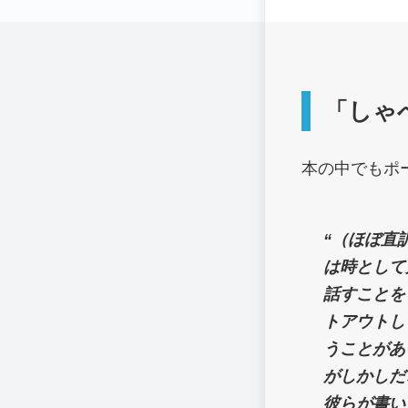
「しゃ
本の中でもポ
“（ほぼ直
は時として
話すことを
トアウトし
うことがあ
がしかしだ
彼らが書い