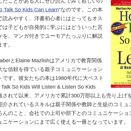
じたことがある人にぜひ読んでみて欲しいの
o Talk So Kids Can Learn
“なのです。この本
で読みやすく、洋書初心者にはとってもオス
では子どもが自発的に学ぶにはどういった言
かを、マンガ付きでユーモアたっぷりに解説
ます。
FaberとElaine Mazlishはアメリカで教育関係
大な信頼を得ている親子コミュニケーション
トです。彼女たちの本は1980年代に大ベスト
lk So Kids Will Listen & Listen So Kids
lk”が出版されて以来、アメリカで累計300万部以上も売り上
紹介されているスキルは親子関係や教師と生徒のコミュ
ろんのこと、会社での上司や部下とのコミュニケーショ
ュニケーションにまで広く使える一冊となっています。