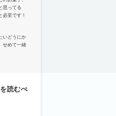
と思ってる
と必至です！
たいどうにか
、せめて一緒
arn”を読むべ