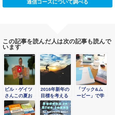
通信コースについて調べる
この記事を読んだ人は次の記事も読んで
います
ビル・ゲイツ
2016年新年の
「ブック&ム
さんこの夏お
目標を考える
ービー」で学
ススメの洋書
ワークショッ
びを深めよう!
６冊
プ@恵比寿校
五感を刺激し