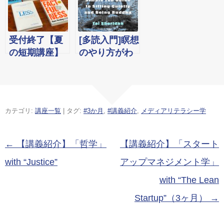
2016年1月11
て楽しめる洋
日
書6選+2
受付終了【夏
[多読入門]瞑想
の短期講座】
のやり方がわ
実践！「コー
かるグッドな
チング学」セ
洋書
ット& より少
ない力でより
カテゴリ:
講座一覧
| タグ:
#3か月
,
#講義紹介
,
メディアリテラシー学
大きな成果を
上げる「能率
向上学」＆
投稿ナビゲーション
←
【講義紹介】「哲学」
【講義紹介】「スタート
『ファクトフ
with “Justice”
アップマネジメント学」
ルネス』の原
書を読む３ヵ
with “The Lean
月短期講座
Startup”（3ヶ月）
→
（オンライン
クラス）