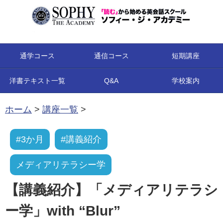
コンテンツへ移動
通学コース
通信コース
短期講座
洋書テキスト一覧
Q&A
学校案内
ホーム
>
講座一覧
>
#3か月
#講義紹介
メディアリテラシー学
【講義紹介】「メディアリテラシ
ー学」with “Blur”