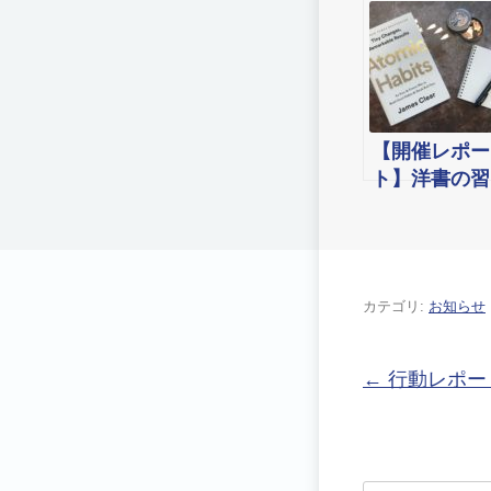
良い習慣をつ
くる「習慣
学」& 異文化
を学ぶ「異文
化コミュニケ
ーション学」
【開催レポー
＆ 会話力を
ト】洋書の習
ップする「コ
慣を「アイデ
ミュニケーシ
ンティティ」
ョン学」３ヵ
から考える！
月短期講座
オンラインワ
カテゴリ:
お知らせ
（通学コース
ークショップ
恵比寿校）
(通信コース)
投稿ナビゲー
←
行動レポート