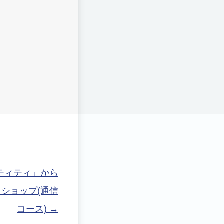
ティティ」から
ショップ(通信
コース)
→