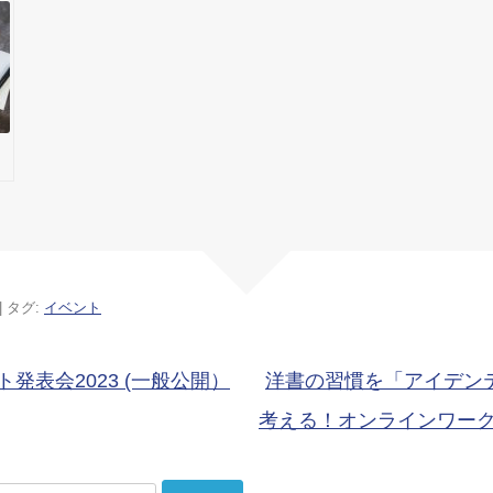
Habits” 講義
良い習慣をつ
ジ・アカデミ
作成後記
くる「習慣
ー 恵比寿校
学」& これか
らの時代の生
き方を考える
「人生デザイ
ア
ン学」＆ドラ
ッカー『経営
者の条件』の
原書を読む
「ドラッカー
| タグ:
イベント
経営学」３ヵ
月短期講座
（オンライン
ション
発表会2023 (一般公開）
洋書の習慣を「アイデン
クラス）
考える！オンラインワーク