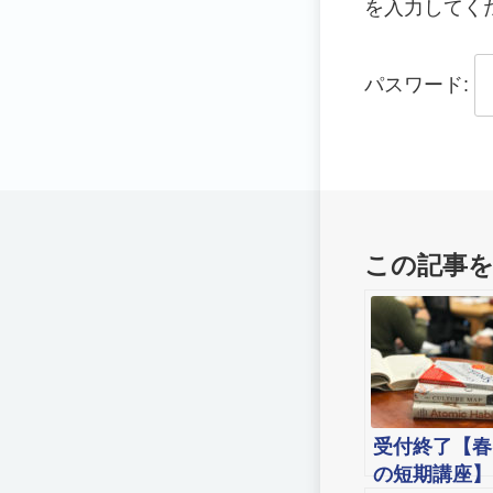
を入力してく
パスワード:
この記事
受付終了【春
の短期講座】