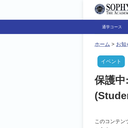
通学コース
ホーム
>
お知
イベント
保護中
(Stu
このコンテン