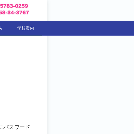
A
学校案内
）
にパスワード