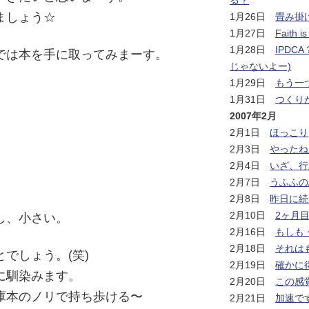
る？
ましょう☆
1月26日
畳み掛
1月27日
Faith 
1月28日
IPDC
では本を手に取ってみまーす。
じゃないよー)
1月29日
もう一
1月31日
つくり
2007年2月
2月1日
ほっこり
2月3日
やったね
2月4日
いざ、行
2月7日
うふふの
2月8日
昨日に続
2月10日
2ヶ月
し、小さい。
2月16日
もしも
2月18日
それは
でしょう。(笑)
2月19日
確かに
に馴染みます。
2月20日
この感
庫本のノリで持ち歩ける〜
2月21日
加速で