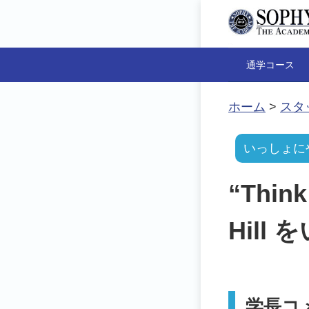
通学コース
ホーム
>
スタ
いっしょに
“Think
Hill
学長コ