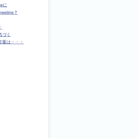
iveに
eting？
！
気づく
言葉は・・・