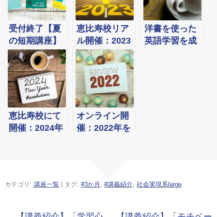
受付終了【夏
恵比寿校リア
洋書を使った
の短期講座】
ル開催：2023
英語学習を成
忙しいリーダ
年新年の目標
功させるため
ーのための
を考えるワー
の「朝のルー
「コーチング
クショップ
ティン」13の
学」& これか
アイデア
らの時代の生
き方を考える
恵比寿校にて
オンライン開
「人生デザイ
開催：2024年
催：2022年を
ン学」＆ビジ
新年の目標を
振り返るソフ
ネス戦略を現
考えるワーク
ィー大忘年会
実に落とし込
ショップ
むノウハウを
カテゴリ:
講座一覧
| タグ:
#3か月
,
#講義紹介
,
社会実現系large
学ぶ「戦略
学」３ヵ月短
期講座（オン
投稿ナビゲーション
←
【講義紹介】「学習心
【講義紹介】「モチベー