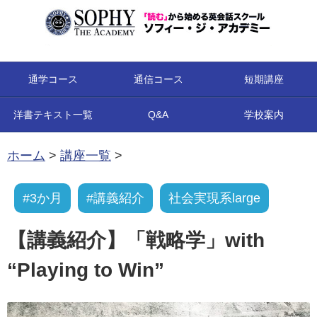
コンテンツへ移動
通学コース
通信コース
短期講座
洋書テキスト一覧
Q&A
学校案内
ホーム
>
講座一覧
>
#3か月
#講義紹介
社会実現系large
【講義紹介】「戦略学」with
“Playing to Win”