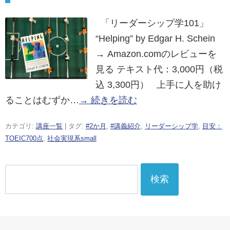
「リーダーシップ学101」
“Helping” by Edgar H. Schein
→ Amazon.comのレビューを
見る テキスト代：3,000円（税
込 3,300円） 上手に人を助け
ることはむずか…
→ 続きを読む
カテゴリ:
講座一覧
| タグ:
#2か月
,
#講義紹介
,
リーダーシップ学
,
目安：
TOEIC700点
,
社会実現系small
検
索: