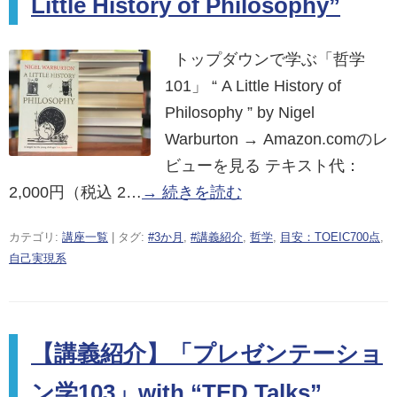
Little History of Philosophy”
トップダウンで学ぶ「哲学
101」 “ A Little History of
Philosophy ” by Nigel
Warburton → Amazon.comのレ
ビューを見る テキスト代：
2,000円（税込 2…
→ 続きを読む
カテゴリ:
講座一覧
| タグ:
#3か月
,
#講義紹介
,
哲学
,
目安：TOEIC700点
,
自己実現系
【講義紹介】「プレゼンテーショ
ン学103」with “TED Talks”