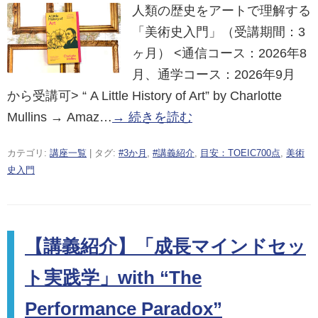
人類の歴史をアートで理解する
「美術史入門」（受講期間：3
ヶ月） <通信コース：2026年8
月、通学コース：2026年9月
から受講可> “ A Little History of Art” by Charlotte
Mullins → Amaz…
→ 続きを読む
カテゴリ:
講座一覧
| タグ:
#3か月
,
#講義紹介
,
目安：TOEIC700点
,
美術
史入門
【講義紹介】「成長マインドセッ
ト実践学」with “The
Performance Paradox”