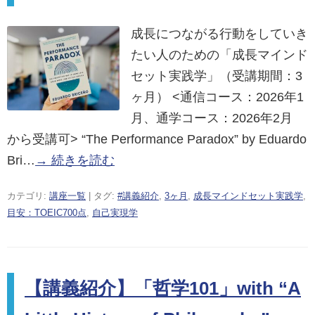
成長につながる行動をしていき
たい人のための「成長マインド
セット実践学」（受講期間：3
ヶ月） <通信コース：2026年1
月、通学コース：2026年2月
から受講可> “The Performance Paradox” by Eduardo
Bri…
→ 続きを読む
カテゴリ:
講座一覧
| タグ:
#講義紹介
,
3ヶ月
,
成長マインドセット実践学
,
目安：TOEIC700点
,
自己実現学
【講義紹介】「哲学101」with “A